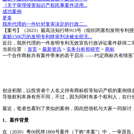
《关于审理侵害知识产权民事案件适用...
成功案例
更多
我所代理的一件针对复审决定的行政二...
【案号】（2023）最高法知行终913号（组织闭塞剂发明专利授权案.
索赔1500万的发明专利终审判决被全部无...
近日，我所代理的一件发明专利无效宣告行政诉讼案件获得二审...
当前位置 ：
首页
>
最新资讯
>
实务分析和研究
>
商标
一个合作商标共有案件带来的若干启示 ——约定商标共有情形
创业初期，以投资者个人名义持有商标权等知识产权的案例很
导致权利本身有所不同，不过，因为同时有多个权利人，在行
最近，笔者也看到了类似的案例，因此想借机与大家一同探讨
1、案件背景
在（2020）粤06民终1866号案件（下称“本案”）中，一