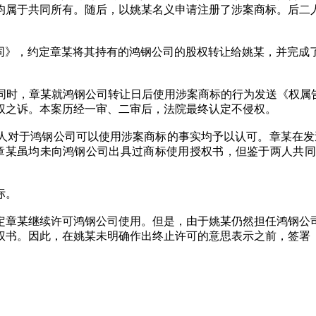
均属于共同所有。随后，以姚某名义申请注册了涉案商标。后二
转让合同》，约定章某将其持有的鸿钢公司的股权转让给姚某，并
与此同时，章某就鸿钢公司转让日后使用涉案商标的行为发送《权属
权之诉。本案历经一审、二审后，法院最终认定不侵权。
人对于鸿钢公司可以使用涉案商标的事实均予以认可。章某在发
章某虽均未向鸿钢公司出具过商标使用授权书，但鉴于两人共
标。
定章某继续许可鸿钢公司使用。但是，由于姚某仍然担任鸿钢公
权书。因此，在姚某未明确作出终止许可的意思表示之前，签署