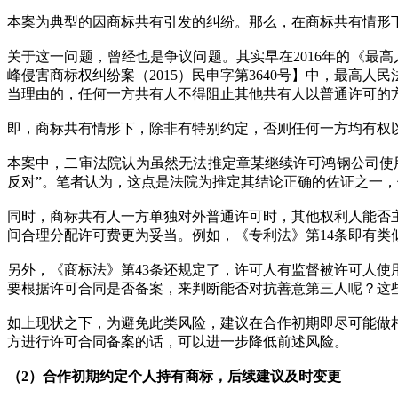
本案为典型的因商标共有引发的纠纷。那么，在商标共有情形
关于这一问题，曾经也是争议问题。其实早在2016年的《最
峰侵害商标权纠纷案（2015）民申字第3640号】中，最
当理由的，任何一方共有人不得阻止其他共有人以普通许可的
即，商标共有情形下，除非有特别约定，否则任何一方均有权
本案中，二审法院认为虽然无法推定章某继续许可鸿钢公司使
反对”。笔者认为，这点是法院为推定其结论正确的佐证之一
同时，商标共有人一方单独对外普通许可时，其他权利人能否
间合理分配许可费更为妥当。例如，《专利法》第14条即有类
另外，《商标法》第43条还规定了，许可人有监督被许可人
要根据许可合同是否备案，来判断能否对抗善意第三人呢？这
如上现状之下，为避免此类风险，建议在合作初期即尽可能做
方进行许可合同备案的话，可以进一步降低前述风险。
（2）合作初期约定个人持有商标，后续建议及时变更