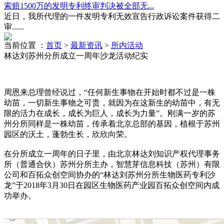
索赔1500万的发明专利终审判决被全部无...
近日，我所代理的一件发明专利无效宣告行政诉讼案件获得二
审......
当前位置 ：
首页
>
最新资讯
>
所内活动
林达刘苏州分所成立一周年沙龙活动纪实
周恩来总理曾经说过，“任何新生事物在开始时都不过是一株
幼苗，一切新生事物之可贵，就因为在这新生的幼苗中，有无
限的活力在成长，成长为巨人，成长为力量”。刚满一岁的苏
州分所同样是一株幼苗，传承着北京总部的基因，植根于苏州
园区的沃土，蓬勃生长，欣欣向荣。
在分所成立一周年的日子里，由北京林达刘知识产权代理事务
所（普通合伙）苏州分所主办，智慧芽信息科技（苏州）有限
公司和百拓众创空间协办的“林达刘苏州分所生物医药专利沙
龙”于2018年3月30日在园区生物医药产业园百拓众创空间内成
功举办。