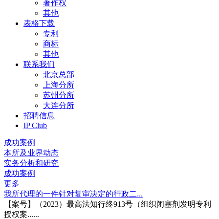
著作权
其他
表格下载
专利
商标
其他
联系我们
北京总部
上海分所
苏州分所
大连分所
招聘信息
IP Club
成功案例
本所及业界动态
实务分析和研究
成功案例
更多
我所代理的一件针对复审决定的行政二...
【案号】（2023）最高法知行终913号（组织闭塞剂发明专利
授权案......