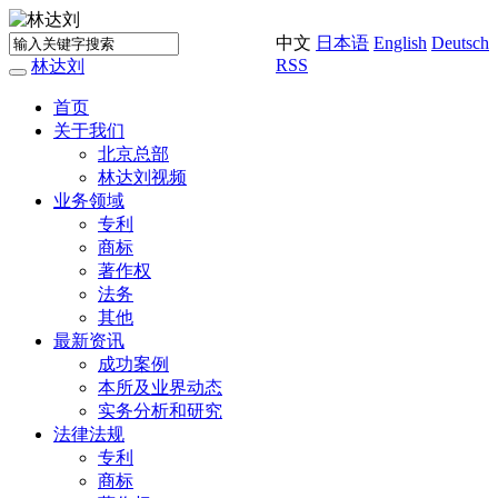
中文
日本语
English
Deutsch
RSS
林达刘
Toggle
navigation
首页
关于我们
北京总部
林达刘视频
业务领域
专利
商标
著作权
法务
其他
最新资讯
成功案例
本所及业界动态
实务分析和研究
法律法规
专利
商标