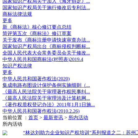
国家知识产权局关于加入《海牙协定》...
国家知识产权局关于施行修改后专利法...
商标法律法规
更多
新《商标法》核心修订要点总结
简评第五次《商标法》修订草案
关于发布《商标注册申请快速审查办法...
国家知识产权局出台《商标侵权判断标...
全国人民代表大会常务委员会关于修改...
中华人民共和国商标法(对照表)2019.4
知识产权法律
更多
中华人民共和国著作权法(2020)
集成电路布图设计保护条例实施细则（...
《最高人民法院关于审理著作权民事纠...
《最高人民法院关于审理涉及计算机网...
《著作权质权登记办法》2011年1月1日施...
中华人民共和国著作权法(2010.2.26)
当前位置 ：
首页
>
最新资讯
>
所内活动
所内活动
“林达刘助力企业知识产权培训”系列报道之二：苏