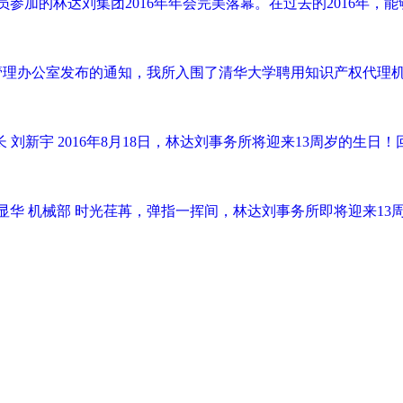
全员参加的林达刘集团2016年年会完美落幕。在过去的2016
权管理办公室发布的通知，我所入围了清华大学聘用知识产权代理机
长 刘新宇 2016年8月18日，林达刘事务所将迎来13周岁的生
学部 沈显华 机械部 时光荏苒，弹指一挥间，林达刘事务所即将迎