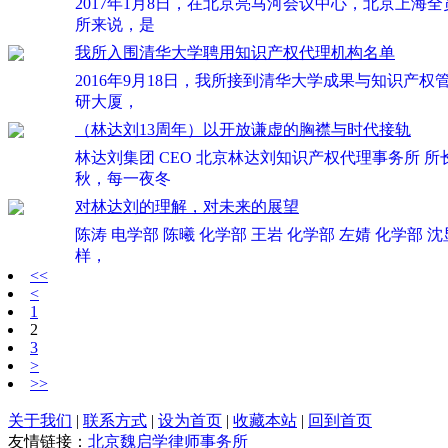
2017年1月8日，在北京亮马河会议中心，北京上海
所来说，是
我所入围清华大学聘用知识产权代理机构名单
2016年9月18日，我所接到清华大学成果与知识产
研大厦，
（林达刘13周年）以开放谦虚的胸襟与时代接轨
林达刘集团 CEO 北京林达刘知识产权代理事务所 所
秋，每一夜冬
对林达刘的理解，对未来的展望
陈涛 电学部 陈曦 化学部 王岩 化学部 左婧 化
样，
<<
<
1
2
3
>
>>
关于我们
|
联系方式
|
设为首页
|
收藏本站
|
回到首页
友情链接：
北京魏启学律师事务所