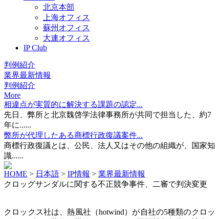
北京本部
上海オフィス
蘇州オフィス
大連オフィス
IP Club
判例紹介
業界最新情報
判例紹介
More
相違点が実質的に解決する課題の認定...
先日、弊所と北京魏啓学法律事務所が共同で担当した、約7
年に......
弊所が代理したある商標行政復議案件...
商標行政復議とは、公民、法人又はその他の組織が、国家知
識......
HOME
>
日本語
>
IP情報
>
業界最新情報
クロッグサンダルに関する不正競争事件、二審で判決変更
クロックス社は、熱風社（hotwind）が自社の5種類のクロッ