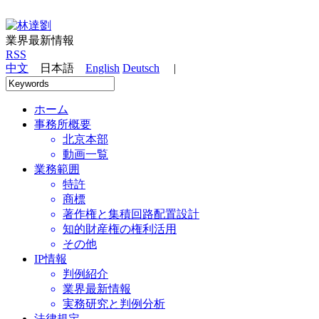
業界最新情報
RSS
中文
日本語
English
Deutsch
|
ホーム
事務所概要
北京本部
動画一覧
業務範囲
特許
商標
著作権と集積回路配置設計
知的財産権の権利活用
その他
IP情報
判例紹介
業界最新情報
実務研究と判例分析
法律規定