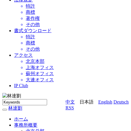
特許
商標
著作権
その他
書式ダウンロード
特許
商標
その他
アクセス
北京本部
上海オフィス
蘇州オフィス
大連オフィス
IP Club
中文
日本語
English
Deutsch
RSS
林達劉
林
達
ホーム
劉
事務所概要