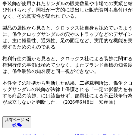
争装飾が使用されたサンダルの販売数量や市場での実績と結
び付けられず、同社が一方的に提出した販売資料も裏付けが
なく、その真実性が疑われている。
製品の属性から見ると、クロックス社自身も認めているよう
に、係争クロッグサンダルの穴やストラップなどのデザイン
は、主に軽量性、通気性、足の固定など、実用的な機能を実
現するためのものである。
権利行使の面から見ると、クロックス社による装飾に関する
権利行使の事例は極めて少なく、またブランド商標の知名度
は、係争装飾の知名度と同一視ができない。
本件全ての証拠から判断した結果、二審裁判所は、係争クロ
ッグサンダルの装飾が法律上保護される「一定の影響力を有
する商品の装飾」には該当せず、熱風社による不正競争行為
が成立しないと判断した。（2026年6月8日 知産庫）
共有ページ