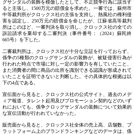
グサンダルの装飾を模倣したとして、不正競争行為に該当す
ると主張し、1500万元の賠償金を求めた。一審では、蘇州市
中等裁判所がクロックス社の主張を支持し、熱風社の権利侵
害を認定し、250万元の賠償金を命じたが、江蘇省高等裁判
所はこのほど、一審判決を取り消し、クロックス社の全ての
訴訟請求を棄却する二審判決（事件番号：（2024）蘇民終
665号）を下した。
二審裁判所は、クロックス社が十分な立証を行っておらず、
係争の5種類のクロッグサンダルの装飾が、被疑侵害行為が
行われた時点で市場に対し一定の影響力を有していたこと、
また消費者の間に商品の出所を識別できる認識が形成されて
いたことを証明できないと判断した。その具体的な根拠は以
下の4点である。
宣伝面から見ると、クロックス社の公式サイト、過去のメデ
ィア報道、タレント起用及びプロモーション契約などのいず
れにおいても、係争クロッグサンダルの装飾について効果的
な宣伝活動が行われていなかった。
販売面から見ると、クロックス社全体の売上高、店舗数、プ
ラットフォーム上のブランドランキングなどのデータは、係