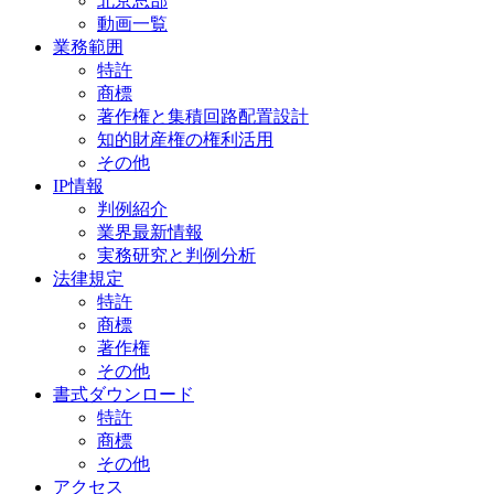
北京总部
動画一覧
業務範囲
特許
商標
著作権と集積回路配置設計
知的財産権の権利活用
その他
IP情報
判例紹介
業界最新情報
実務研究と判例分析
法律規定
特許
商標
著作権
その他
書式ダウンロード
特許
商標
その他
アクセス