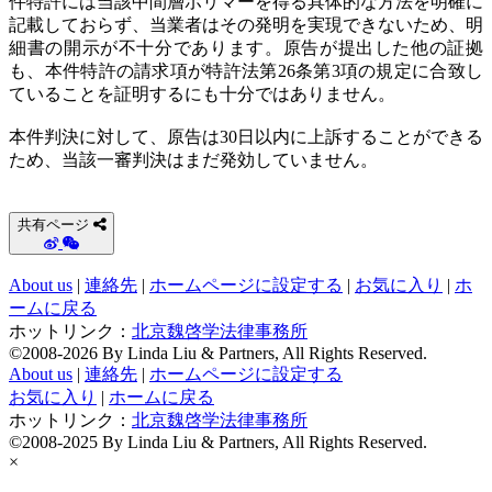
件特許には当該中間層ポリマーを得る具体的な方法を明確に
記載しておらず、当業者はその発明を実現できないため、明
細書の開示が不十分であります。原告が提出した他の証拠
も、本件特許の請求項が特許法第26条第3項の規定に合致し
ていることを証明するにも十分ではありません。
本件判決に対して、原告は30日以内に上訴することができる
ため、当該一審判決はまだ発効していません。
共有ページ
About us
|
連絡先
|
ホームページに設定する
|
お気に入り
|
ホ
ームに戻る
ホットリンク：
北京魏啓学法律事務所
©2008-2026 By Linda Liu & Partners, All Rights Reserved.
About us
|
連絡先
|
ホームページに設定する
お気に入り
|
ホームに戻る
ホットリンク：
北京魏啓学法律事務所
©2008-2025 By Linda Liu & Partners, All Rights Reserved.
×