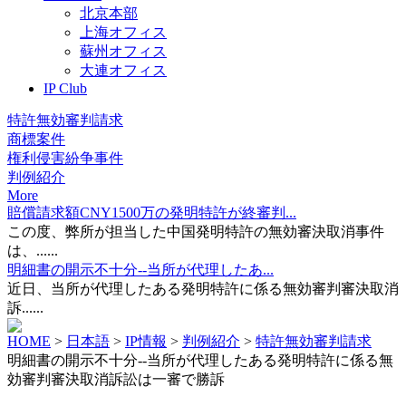
北京本部
上海オフィス
蘇州オフィス
大連オフィス
IP Club
特許無効審判請求
商標案件
権利侵害紛争事件
判例紹介
More
賠償請求額CNY1500万の発明特許が終審判...
この度、弊所が担当した中国発明特許の無効審決取消事件
は、......
明細書の開示不十分--当所が代理したあ...
近日、当所が代理したある発明特許に係る無効審判審決取消
訴......
HOME
>
日本語
>
IP情報
>
判例紹介
>
特許無効審判請求
明細書の開示不十分--当所が代理したある発明特許に係る無
効審判審決取消訴訟は一審で勝訴