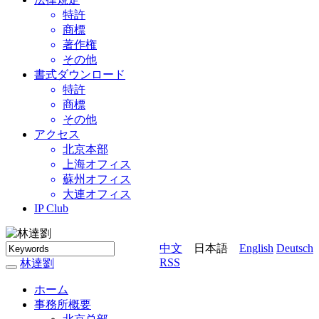
特許
商標
著作権
その他
書式ダウンロード
特許
商標
その他
アクセス
北京本部
上海オフィス
蘇州オフィス
大連オフィス
IP Club
中文
日本語
English
Deutsch
RSS
林達劉
林
達
ホーム
劉
事務所概要