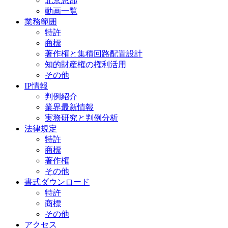
北京总部
動画一覧
業務範囲
特許
商標
著作権と集積回路配置設計
知的財産権の権利活用
その他
IP情報
判例紹介
業界最新情報
実務研究と判例分析
法律規定
特許
商標
著作権
その他
書式ダウンロード
特許
商標
その他
アクセス