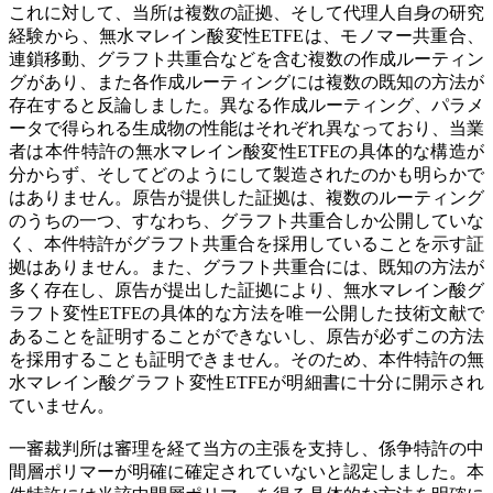
これに対して、当所は複数の証拠、そして代理人自身の研究
経験から、無水マレイン酸変性ETFEは、モノマー共重合、
連鎖移動、グラフト共重合などを含む複数の作成ルーティン
グがあり、また各作成ルーティングには複数の既知の方法が
存在すると反論しました。異なる作成ルーティング、パラメ
ータで得られる生成物の性能はそれぞれ異なっており、当業
者は本件特許の無水マレイン酸変性ETFEの具体的な構造が
分からず、そしてどのようにして製造されたのかも明らかで
はありません。原告が提供した証拠は、複数のルーティング
のうちの一つ、すなわち、グラフト共重合しか公開していな
く、本件特許がグラフト共重合を採用していることを示す証
拠はありません。また、グラフト共重合には、既知の方法が
多く存在し、原告が提出した証拠により、無水マレイン酸グ
ラフト変性ETFEの具体的な方法を唯一公開した技術文献で
あることを証明することができないし、原告が必ずこの方法
を採用することも証明できません。そのため、本件特許の無
水マレイン酸グラフト変性ETFEが明細書に十分に開示され
ていません。
一審裁判所は審理を経て当方の主張を支持し、係争特許の中
間層ポリマーが明確に確定されていないと認定しました。本