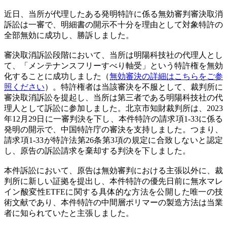
近日、当所が代理したある発明特許に係る無効審判審決取消
訴訟は一審で、明細書の開示不十分を理由として対象特許の
全部無効に成功し、勝訴しました。
審決取消訴訟段階において、当所は明陽科技社の代理人とし
て、「メンテナンスフリーすべり軸受」という特許権を無効
化することに成功しました（
無効審決の詳細はこちらをご参
照ください
）。特許権者は当該審決を不服として、裁判所に
審決取消訴訟を提起し、当所は第三者である明陽科技社の代
理人として訴訟に参加しました。北京市知財裁判所は、2023
年12月29日に一審判決を下し、本件特許の請求項1-33に係る
発明の開示で、中国特許庁の審決を支持しました。つまり、
請求項1-33が特許法第26条第3項の規定に合致しないと認定
し、原告の訴訟請求を棄却する判決を下しました。
本件訴訟において、原告は無効審判における主張以外に、裁
判所に新しい証拠を提出し、本件特許の優先日前に無水マレ
イン酸変性ETFEに関する具体的な方法を公開した唯一の技
術文献であり、本件特許の中間層ポリマーの製造方法は当業
者に知られていたと主張しました。