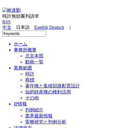
特許無効審判請求
RSS
中文
日本語
English
Deutsch
|
ホーム
事務所概要
北京本部
動画一覧
業務範囲
特許
商標
著作権と集積回路配置設計
知的財産権の権利活用
その他
IP情報
判例紹介
業界最新情報
実務研究と判例分析
法律規定