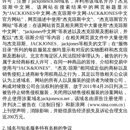
许可，注册了jackjonescn.net域名，并利用该域名开办了杰克
琼斯中文网。该网站在搜索结果中的网页标题显示
为“JACKJONES中文网-杰克琼斯中文网-JACK&JONES中文
官方网站”，网页描述中使用“杰克琼斯中文”、“杰克琼斯官方
网站”等表述；在该网站首页及相关网页中大量使用“杰克琼斯
中文网”、“jackjones中文网”等表述以及杰克琼斯及图标识，并
配以“杰克·琼斯介绍”等内容；在相关网页源文件中大量使用
与杰克琼斯、JACKJONES、jackjones等相关的文字；在“服饰
目录”所列的每款服装左侧均显示有对应的实物图样和杰克琼
斯及图标识。北京市海淀区人民法院经审理认为，被告的行为
属于未经商标权人许可，在同一种商品的宣传、介绍和交易中
使用与“JACK&JONES”、“杰克·琼斯”相同或近似的商标以及
销售侵犯上述商标专用权商品之行为，其足以导致相关公众误
认为上述域名、网站的所有人以及服装的提供者为绫致公司，
构成对绫致公司合法权利的侵害。故于2011年4月26日判决二
被告停止销售侵权服装，关闭用以销售侵权服装的涉案网站，
停止使用涉案域名jackjonescn.net，该域名由原告注册使用，
并判决二被告在《法制日报》和新浪网（www.sina.com.cn）
上刊登声明，消除影响，并赔偿原告经济损失及诉讼合理支出
近200万元。
2. 域名与知名服务特有名称的争议