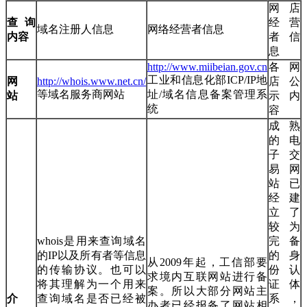
网店
查询
经营
域名注册人信息
网络经营者信息
内容
者信
息
http://www.miibeian.gov.cn
各网
工业和信息化部ICP/IP地
网
http://whois.www.net.cn/
店公
等域名服务商网站
址/域名信息备案管理系
站
示内
统
容
成熟
的电
子交
易网
站已
经建
立了
较为
whois是用来查询域名
完备
的IP以及所有者等信息
的身
从2009年起，工信部要
的传输协议。也可以
份认
求境内互联网站进行备
将其理解为一个用来
证体
案。所以大部分网站主
介
查询域名是否已经被
系，
办者已经报备了网站相