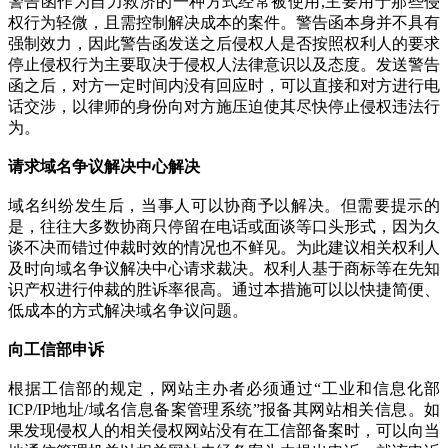
警告函作为自力救济的一种方式经常被使用,主要用于那些侵
权行为轻微，且需控制解决成本的案件。警告函本身并不具有
强制效力，因此警告函发送之后侵权人是否按照权利人的要求
停止侵权行为主要取决于侵权人法律意识以及态度。发送警告
函之后，对方一定时间内没有回应时，可以直接和对方进行电
话交涉，以律师的身份向对方施压迫使其尽快停止侵权违法行
为。
请求
域名争议解决中心解决
域名纠纷发生后，当事人可以协商予以解决。但需要提示的
是，往往大多数协商只停留在电话或面谈等口头形式，因为久
谈不决而错过仲裁时效的情况也不鲜见。为此建议相关权利人
及时向域名争议解决中心请求裁决。权利人基于商标等在先知
识产权进行仲裁的胜诉率很高。通过本措施可以以快捷简便、
低成本的方式解决域名争议问题。
向工信部申诉
根据工信部的规定，网站主办者必须通过“工业和信息化部
ICP/IP地址/域名信息备案管理系统”报备其网站相关信息。如
果发现侵权人的相关侵权网站没有在工信部备案时，可以向当