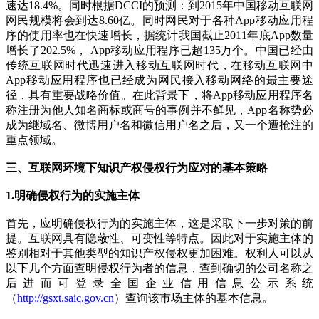
速达18.4%。同时根据DCCI的预测：到2015年中国移动互联网
网民规模将会到达8.60亿。同时网民对于各种App移动应用程
序的使用率也在快速增长，据统计我国截止2011年底App数量
增长了202.5%， App移动应用程序已超135万个。中国已经由
传统互联网时代迅速进入移动互联网时代，在移动互联网中
App移动应用程序也已经成为网民接入移动网络的最主要途
径，具有重要战略价值。在此背景下，将App移动应用程序名
称注册为他人知名商标或商号的事例并不鲜见，App名称势必
成为继域名、微博用户名和微信用户名之后，又一个遭抢注的
重点领域。
三、互联网环境下知识产权侵权行为应对的基本策略
1.
明确侵权行为的实施主体
首先，应明确侵权行为的实施主体，这是采取下一步对策的前
提。互联网具有隐蔽性、可变性等特点。因此对于实施主体的
鉴别相对于其他类型的知识产权侵权更加困难。权利人可以从
以下几个方面查明侵权行为者的信息，查到确切的公司名称之
后进而可登录全国企业信用信息公示系统
（
http://gsxt.saic.gov.cn
）查询该市场主体的基本信息。