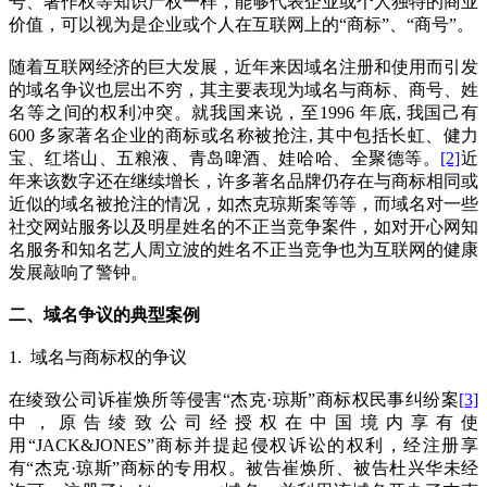
号、著作权等知识产权一样，能够代表企业或个人独特的商业
价值，可以视为是企业或个人在互联网上的“商标”、“商号”。
随着互联网经济的巨大发展，近年来因域名注册和使用而引发
的域名争议也层出不穷，其主要表现为域名与商标、商号、姓
名等之间的权利冲突。就我国来说，至1996 年底, 我国己有
600 多家著名企业的商标或名称被抢注, 其中包括长虹、健力
宝、红塔山、五粮液、青岛啤酒、娃哈哈、全聚德等。
[2]
近
年来该数字还在继续增长，许多著名品牌仍存在与商标相同或
近似的域名被抢注的情况，如杰克琼斯案等等，而域名对一些
社交网站服务以及明星姓名的不正当竞争案件，如对开心网知
名服务和知名艺人周立波的姓名不正当竞争也为互联网的健康
发展敲响了警钟。
二、域名争议的典型案例
1. 域名与商标权的争议
在绫致公司诉崔焕所等侵害“杰克·琼斯”商标权民事纠纷案
[3]
中，原告绫致公司经授权在中国境内享有使
用“JACK&JONES”商标并提起侵权诉讼的权利，经注册享
有“杰克·琼斯”商标的专用权。被告崔焕所、被告杜兴华未经