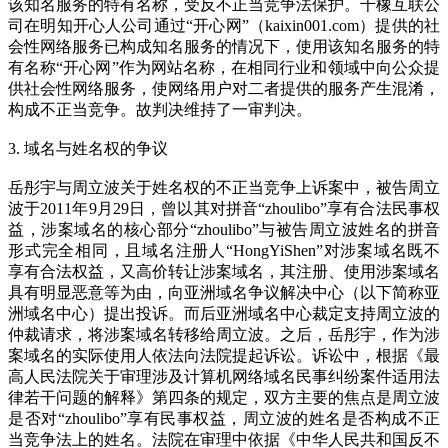
该知名服务的特有名称，受反不正当竞争法保护。千橡互联公
司在明知开心人公司通过“开心网”（kaixin001.com）提供的社
会性网络服务已构成知名服务的情况下，使用该知名服务的特
有名称“开心网”作为网站名称，在相同行业和领域中向公众提
供社会性网络服务，使网络用户对二者提供的服务产生混淆，
构成不正当竞争。故判决维持了一审判决。
3. 域名与姓名权的争议
岳彤宇与周立波关于姓名权的不正当竞争上诉案中，被告周立
波于2011年9月29日，曾以其对拼音“zhoulibo”享有合法民事权
益，涉案域名的核心部分“zhoulibo”与被告周立波姓名的拼音
形式完全相同，且域名注册人“HongYiShen”对涉案域名既不
享有合法权益，又高价转让涉案域名，其注册、使用涉案域名
具有明显恶意等为由，向亚洲域名争议解决中心（以下简称亚
洲域名中心）提出投诉。而后亚洲域名中心裁定支持周立波的
仲裁请求，将涉案域名转移给周立波。之后，岳彤宇，作为涉
案域名的实际使用人依法向法院提起诉讼。诉讼中，根据《最
高人民法院关于审理涉及计算机网络域名民事纠纷案件适用法
律若干问题的解释》第四条的规定，双方主要的焦点是周立波
是否对“zhoulibo”享有民事权益，周立波的姓名是否构成不正
当竞争法上的姓名。法院在审理中依据《中华人民共和国反不