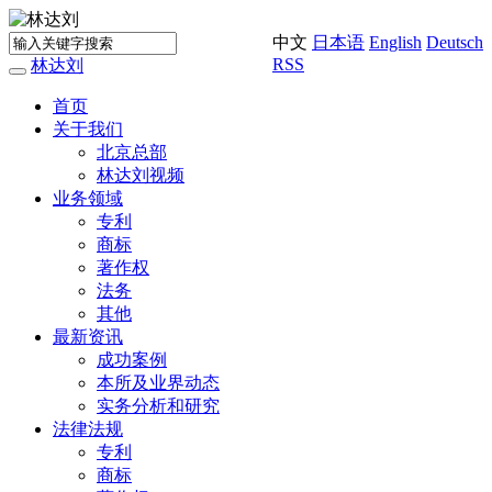
中文
日本语
English
Deutsch
RSS
林达刘
Toggle
navigation
首页
关于我们
北京总部
林达刘视频
业务领域
专利
商标
著作权
法务
其他
最新资讯
成功案例
本所及业界动态
实务分析和研究
法律法规
专利
商标