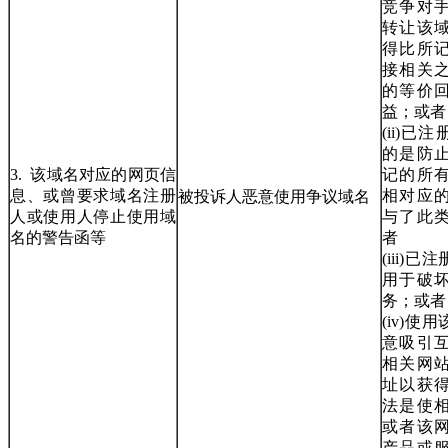
竞争对
转让该
得比所
接相关
的等价
益；或者
(ii)
的是防
3. 该域名对应的网页信
记的所
息、或曾要求域名注册
相对应
被投诉人恶意使用争议域名
人或使用人停止使用域
与了此
名的警告函等
者
(iii)
用于破
务；或者
(iv)
意吸引
相关网
址以获
法是使
或者该
产品或