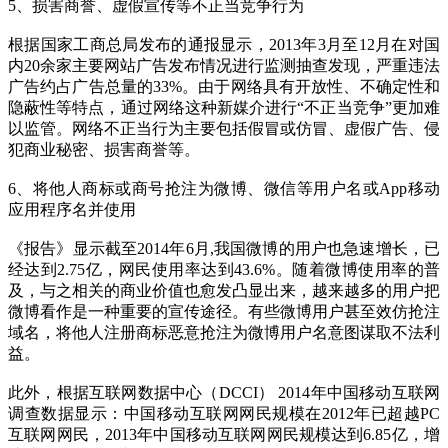
5、损害商誉、虚假宣传等不正当竞争行为
根据国家工商总局发布的通报显示，2013年3月至12月在对国
内20余家主要网站广告发布情况进行监测抽查发现，严重违法
广告约占广告总量的33%。由于网络具有开放性、不确定性和
隐蔽性等特点，通过网络这种新媒介进行“不正当竞争”更加难
以监管。网络不正当行为主要包括假冒或仿冒、虚假广告、侵
犯商业秘密、损害商誉等。
6、将他人商标或商号抢注为微博、微信等用户名或App移动
应用程序名并使用
《报告》显示截至2014年6月,我国微博的用户也急速增长，已
经达到2.75亿，网民使用率达到43.6%。随着微博使用率的普
及，与之相关的商业价值也愈发凸显出来，越来越多的用户把
微博看作是一种重要的宣传途径。有些微博用户甚至效仿抢注
域名，将他人注册商标恶意抢注为微博用户名意图谋取不法利
益。
此外，根据互联网数据中心（DCCI） 2014年中国移动互联网
调查数据显示：中国移动互联网网民规模在2012年已超越PC
互联网网民，2013年中国移动互联网网民规模达到6.85亿，增