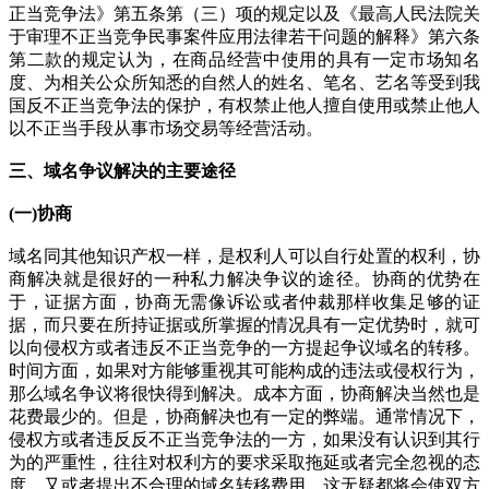
正当竞争法》第五条第（三）项的规定以及《最高人民法院关
于审理不正当竞争民事案件应用法律若干问题的解释》第六条
第二款的规定认为，在商品经营中使用的具有一定市场知名
度、为相关公众所知悉的自然人的姓名、笔名、艺名等受到我
国反不正当竞争法的保护，有权禁止他人擅自使用或禁止他人
以不正当手段从事市场交易等经营活动。
三、域名争议解决的主要途径
(
一)协商
域名同其他知识产权一样，是权利人可以自行处置的权利，协
商解决就是很好的一种私力解决争议的途径。协商的优势在
于，证据方面，协商无需像诉讼或者仲裁那样收集足够的证
据，而只要在所持证据或所掌握的情况具有一定优势时，就可
以向侵权方或者违反不正当竞争的一方提起争议域名的转移。
时间方面，如果对方能够重视其可能构成的违法或侵权行为，
那么域名争议将很快得到解决。成本方面，协商解决当然也是
花费最少的。但是，协商解决也有一定的弊端。通常情况下，
侵权方或者违反反不正当竞争法的一方，如果没有认识到其行
为的严重性，往往对权利方的要求采取拖延或者完全忽视的态
度，又或者提出不合理的域名转移费用，这无疑都将会使双方