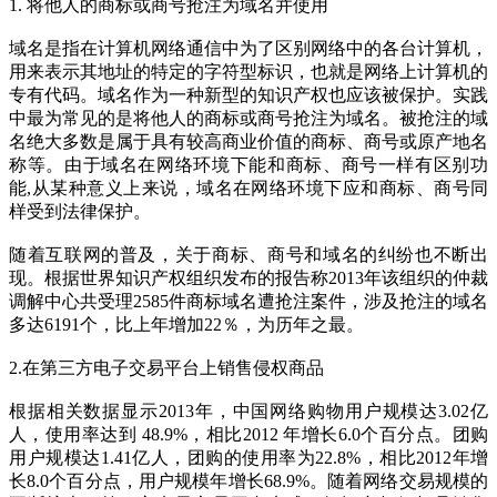
1. 将他人的商标或商号抢注为域名并使用
域名是指在计算机网络通信中为了区别网络中的各台计算机，
用来表示其地址的特定的字符型标识，也就是网络上计算机的
专有代码。域名作为一种新型的知识产权也应该被保护。实践
中最为常见的是将他人的商标或商号抢注为域名。被抢注的域
名绝大多数是属于具有较高商业价值的商标、商号或原产地名
称等。由于域名在网络环境下能和商标、商号一样有区别功
能,从某种意义上来说，域名在网络环境下应和商标、商号同
样受到法律保护。
随着互联网的普及，关于商标、商号和域名的纠纷也不断出
现。根据世界知识产权组织发布的报告称2013年该组织的仲裁
调解中心共受理2585件商标域名遭抢注案件，涉及抢注的域名
多达6191个，比上年增加22％，为历年之最。
2.在第三方电子交易平台上销售侵权商品
根据相关数据显示2013年，中国网络购物用户规模达3.02亿
人，使用率达到 48.9%，相比2012 年增长6.0个百分点。团购
用户规模达1.41亿人，团购的使用率为22.8%，相比2012年增
长8.0个百分点，用户规模年增长68.9%。随着网络交易规模的