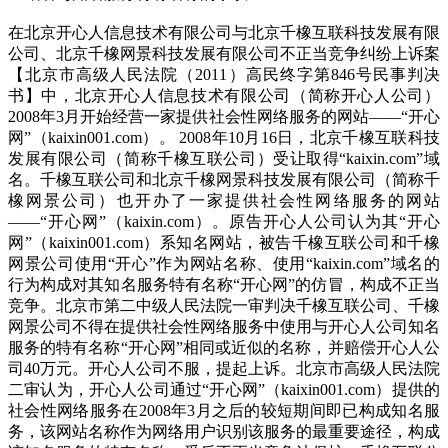
在北京开心人信息技术有限公司与北京千橡互联科技发展有限
公司、北京千橡网景科技发展有限公司不正当竞争纠纷上诉案
【北京市高级人民法院（2011）高民终字第846号民事判决
书】中，北京开心人信息技术有限公司（简称开心人公司）
2008年3月开始经营一家提供社会性网络服务的网站——“开心
网”（kaixin001.com）。 2008年10月16日，北京千橡互联科技
发展有限公司（简称千橡互联公司）受让取得“kaixin.com”域
名。千橡互联公司和北京千橡网景科技发展有限公司（简称千
橡网景公司）也开办了一家提供社会性网络服务的网站
——“开心网”（kaixin.com）。原告开心人公司认为其“开心
网”（kaixin001.com）系知名网站，被告千橡互联公司和千橡
网景公司使用“开心”作为网站名称、使用“kaixin.com”域名的
行为构成对其知名服务特有名称“开心网”的仿冒，构成不正当
竞争。北京市第二中级人民法院一审判决千橡互联公司、千橡
网景公司不得在提供社会性网络服务中使用与开心人公司知名
服务的特有名称“开心网”相同或近似的名称，并赔偿开心人公
司40万元。开心人公司不服，提起上诉。北京市高级人民法院
二审认为，开心人公司通过“开心网”（kaixin001.com）提供的
社会性网络服务在2008年3月之后的较短期间即已构成知名服
务，该网站名称作为网络用户识别该服务的最重要途径，构成