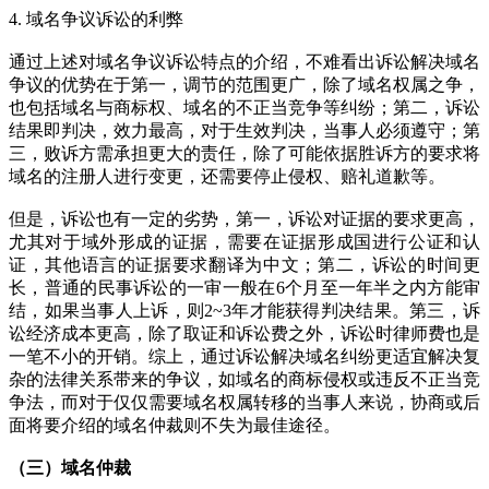
4. 域名争议诉讼的利弊
通过上述对域名争议诉讼特点的介绍，不难看出诉讼解决域名
争议的优势在于第一，调节的范围更广，除了域名权属之争，
也包括域名与商标权、域名的不正当竞争等纠纷；第二，诉讼
结果即判决，效力最高，对于生效判决，当事人必须遵守；第
三，败诉方需承担更大的责任，除了可能依据胜诉方的要求将
域名的注册人进行变更，还需要停止侵权、赔礼道歉等。
但是，诉讼也有一定的劣势，第一，诉讼对证据的要求更高，
尤其对于域外形成的证据，需要在证据形成国进行公证和认
证，其他语言的证据要求翻译为中文；第二，诉讼的时间更
长，普通的民事诉讼的一审一般在6个月至一年半之内方能审
结，如果当事人上诉，则2~3年才能获得判决结果。第三，诉
讼经济成本更高，除了取证和诉讼费之外，诉讼时律师费也是
一笔不小的开销。综上，通过诉讼解决域名纠纷更适宜解决复
杂的法律关系带来的争议，如域名的商标侵权或违反不正当竞
争法，而对于仅仅需要域名权属转移的当事人来说，协商或后
面将要介绍的域名仲裁则不失为最佳途径。
（三）域名仲裁