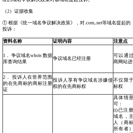
（2）证据收集
① 根据《统一域名争议解决政策》，对.com,.net等域名提起的
投诉：
资料名称
证明内容
注意点
1． 争议域名whois 数据
可以通
争议域名已经注册
库查询结果
商网站进
2． 投诉人在世界范围
投诉人享有争议域名涉嫌侵
不仅限
的在先商标的商标注册
权的在先商标权
标权
证
具体情
可：
(i)已
域名，
人（商
所有者