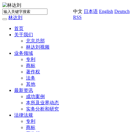
中文
日本语
English
Deutsch
RSS
林达刘
Toggle
navigation
首页
关于我们
北京总部
林达刘视频
业务领域
专利
商标
著作权
法务
其他
最新资讯
成功案例
本所及业界动态
实务分析和研究
法律法规
专利
商标