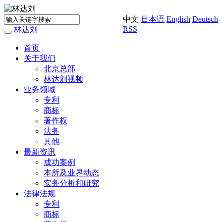
中文
日本语
English
Deutsch
RSS
林达刘
Toggle
navigation
首页
关于我们
北京总部
林达刘视频
业务领域
专利
商标
著作权
法务
其他
最新资讯
成功案例
本所及业界动态
实务分析和研究
法律法规
专利
商标