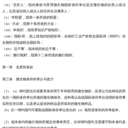
（ix）'交存人'，指向接收与受理微生物国际保存单位送交微生物的自然人或法
人，以及该自然人或法人的任何合法继承人；
（x）'本联盟'，指第一条所述的联盟；
（xi）'大会'，指第十条所述的大会；
（xii）'本组织'，指世界知识产权组织；
（xiii）'国际局'，指上述组织的国际局，在保护工业产权联合国际局（BIRPI）存
在期间亦指该联合国际局；
（xiv）'总干事'，指本组织的总干事；
（xv）'施行细则'，指第十二条所述的施行细则。
第一章 实质性条款
第三条 微生物保存的承认与效力
（1）（a）缔约国允许或要求保存用于专利程序的微生物的，应承认为此种目的而
在任一国际保存单位所做的微生物保存。这种承认由该国际保存单位说明的保存事
实和交存日期，以及承认提供的样品是所保存的微生物样品。
（b）任一缔约国均可索取由国际保存单位发出的（a）项所述保存的存单副本。
（2）就本条约和施行细则所规定的事务而言，任何缔约国均无需遵守和本条约及