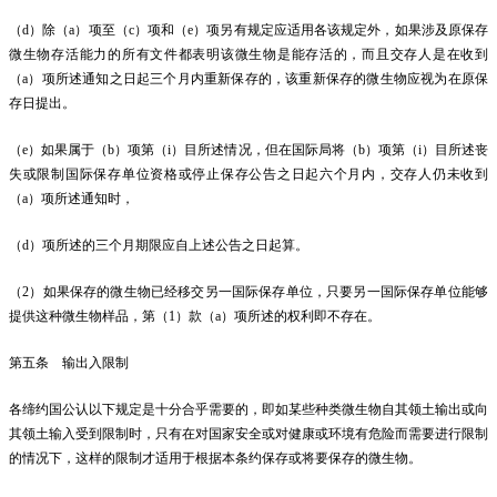
（d）除（a）项至（c）项和（e）项另有规定应适用各该规定外，如果涉及原保存
微生物存活能力的所有文件都表明该微生物是能存活的，而且交存人是在收到
（a）项所述通知之日起三个月内重新保存的，该重新保存的微生物应视为在原保
存日提出。
（e）如果属于（b）项第（i）目所述情况，但在国际局将（b）项第（i）目所述丧
失或限制国际保存单位资格或停止保存公告之日起六个月内，交存人仍未收到
（a）项所述通知时，
（d）项所述的三个月期限应自上述公告之日起算。
（2）如果保存的微生物已经移交另一国际保存单位，只要另一国际保存单位能够
提供这种微生物样品，第（1）款（a）项所述的权利即不存在。
第五条 输出入限制
各缔约国公认以下规定是十分合乎需要的，即如某些种类微生物自其领土输出或向
其领土输入受到限制时，只有在对国家安全或对健康或环境有危险而需要进行限制
的情况下，这样的限制才适用于根据本条约保存或将要保存的微生物。