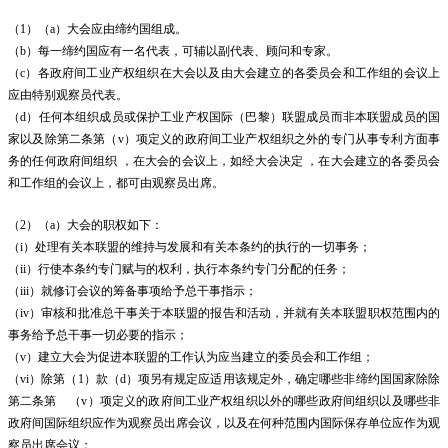
（1）（a）大会应由缔约国组成。
（b）每一缔约国应有一名代表，可辅以副代表、顾问和专家。
（c）各政府间工业产权组织在大会以及由大会建立的各委员会和工作组的会议上
应由特别观察员代表。
（d）任何本组织成员或保护工业产权国际（巴黎）联盟成员而非本联盟成员的国
家以及除第二条第（v）项定义的政府间工业产权组织之外的专门从事专利方面事
务的任何政府间组织 ，在大会的会议上，如经大会决定 ，在大会建立的各委员会
和工作组的会议上，都可由观察员出席。
（2）（a）大会的职权如下：
（i）处理有关本联盟的维持与发展和有关本条约的执行的一切事务；
（ii）行使本条约专门赋与的权利，执行本条约专门分配的任务；
（iii）就修订会议的筹备事项给予总干事指示；
（iv）审核和批准总干事关于本联盟的报告和活动，并就有关本联盟职权范围内的
事务给予总干事一切必要的指示；
（v）建立大会为促进本联盟的工作认为应当建立的委员会和工作组；
（vi）除第（1）款（d）项另有规定应适用该规定外，确定哪些非缔约国国家除除
第二条第 （v）项定义的政府间工业产权组织以外的哪些政府间组织以及哪些非
政府间国际组织应作为观察员出席会议，以及在何种范围内国际保存单位应作为观
察员出席会议；