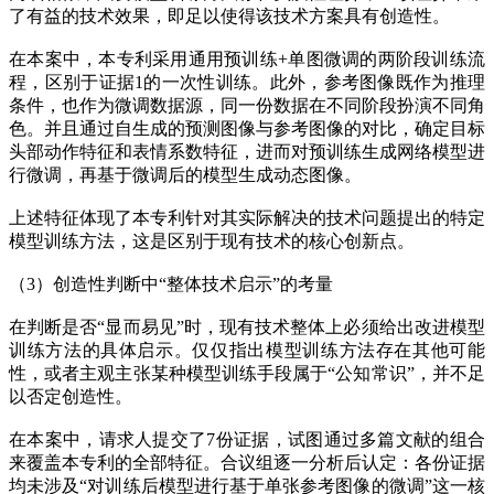
了有益的技术效果，即足以使得该技术方案具有创造性。
在本案中，本专利采用通用预训练+单图微调的两阶段训练流
程，区别于证据1的一次性训练。此外，参考图像既作为推理
条件，也作为微调数据源，同一份数据在不同阶段扮演不同角
色。并且通过自生成的预测图像与参考图像的对比，确定目标
头部动作特征和表情系数特征，进而对预训练生成网络模型进
行微调，再基于微调后的模型生成动态图像。
上述特征体现了本专利针对其实际解决的技术问题提出的特定
模型训练方法，这是区别于现有技术的核心创新点。
（3）创造性判断中“整体技术启示”的考量
在判断是否“显而易见”时，现有技术整体上必须给出改进模型
训练方法的具体启示。仅仅指出模型训练方法存在其他可能
性，或者主观主张某种模型训练手段属于“公知常识”，并不足
以否定创造性。
在本案中，请求人提交了7份证据，试图通过多篇文献的组合
来覆盖本专利的全部特征。合议组逐一分析后认定：各份证据
均未涉及“对训练后模型进行基于单张参考图像的微调”这一核