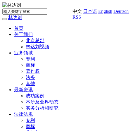
中文
日本语
English
Deutsch
RSS
林达刘
Toggle
navigation
首页
关于我们
北京总部
林达刘视频
业务领域
专利
商标
著作权
法务
其他
最新资讯
成功案例
本所及业界动态
实务分析和研究
法律法规
专利
商标