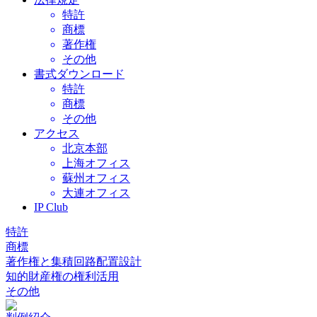
特許
商標
著作権
その他
書式ダウンロード
特許
商標
その他
アクセス
北京本部
上海オフィス
蘇州オフィス
大連オフィス
IP Club
特許
商標
著作権と集積回路配置設計
知的財産権の権利活用
その他