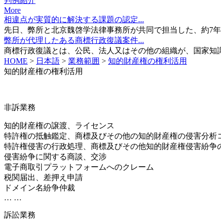
判例紹介
More
相違点が実質的に解決する課題の認定...
先日、弊所と北京魏啓学法律事務所が共同で担当した、約7年に...
弊所が代理したある商標行政復議案件...
商標行政復議とは、公民、法人又はその他の組織が、国家知識...
HOME
>
日本語
>
業務範囲
>
知的財産権の権利活用
知的財産権の権利活用
非訴業務
知的財産権の譲渡、ライセンス
特許権の抵触鑑定、商標及びその他の知的財産権の侵害分析
特許権侵害の行政処理、商標及びその他知的財産権侵害紛争
侵害紛争に関する商談、交涉
電子商取引プラットフォームへのクレーム
税関届出、差押え申請
ドメイン名紛争仲裁
… …
訴訟業務