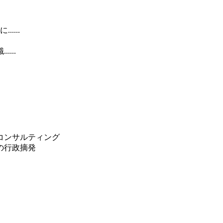
...
...
コンサルティング
の行政摘発