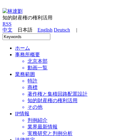
知的財産権の権利活用
RSS
中文
日本語
English
Deutsch
|
ホーム
事務所概要
北京本部
動画一覧
業務範囲
特許
商標
著作権と集積回路配置設計
知的財産権の権利活用
その他
IP情報
判例紹介
業界最新情報
実務研究と判例分析
法律規定