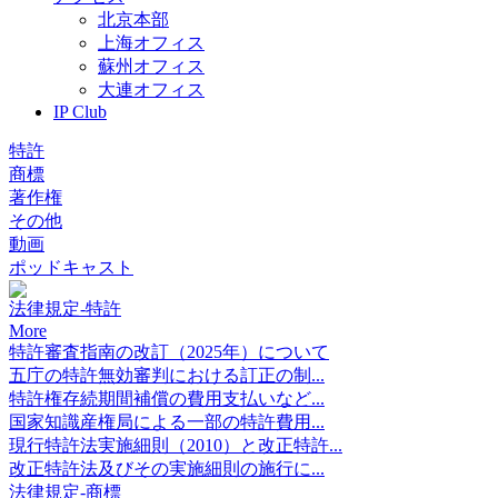
北京本部
上海オフィス
蘇州オフィス
大連オフィス
IP Club
特許
商標
著作権
その他
動画
ポッドキャスト
法律規定-特許
More
特許審査指南の改訂（2025年）について
五庁の特許無効審判における訂正の制...
特許権存続期間補償の費用支払いなど...
国家知識産権局による一部の特許費用...
現行特許法実施細則（2010）と改正特許...
改正特許法及びその実施細則の施行に...
法律規定-商標