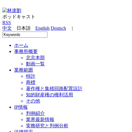
ポッドキャスト
RSS
中文
日本語
English
Deutsch
|
ホーム
事務所概要
北京本部
動画一覧
業務範囲
特許
商標
著作権と集積回路配置設計
知的財産権の権利活用
その他
IP情報
判例紹介
業界最新情報
実務研究と判例分析
法律規定