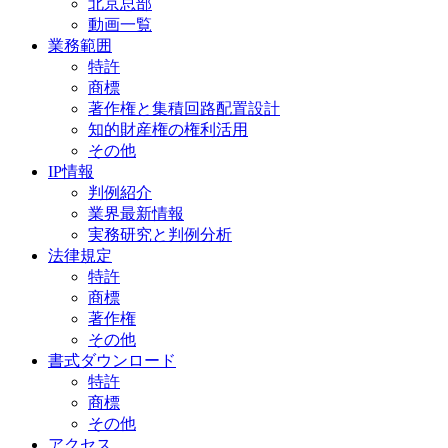
北京总部
動画一覧
業務範囲
特許
商標
著作権と集積回路配置設計
知的財産権の権利活用
その他
IP情報
判例紹介
業界最新情報
実務研究と判例分析
法律規定
特許
商標
著作権
その他
書式ダウンロード
特許
商標
その他
アクセス