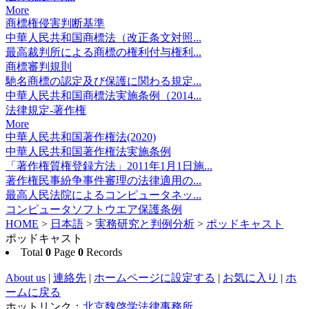
More
商標権侵害判断基準
中華人民共和国商標法（改正条文対照...
最高裁判所による商標の権利付与権利...
商標審判規則
馳名商標の認定及び保護に関わる規定...
中華人民共和国商標法実施条例（2014...
法律規定-著作権
More
中華人民共和国著作権法(2020)
中華人民共和国著作権法実施条例
「著作権質権登録方法」2011年1月1日施...
著作権民事紛争事件審理の法律適用の...
最高人民法院によるコンピュータネッ...
コンピュータソフトウエア保護条例
HOME
>
日本語
>
実務研究と判例分析
>
ポッドキャスト
ポッドキャスト
Total
0
Page
0
Records
About us
|
連絡先
|
ホームページに設定する
|
お気に入り
|
ホ
ームに戻る
ホットリンク：
北京魏啓学法律事務所