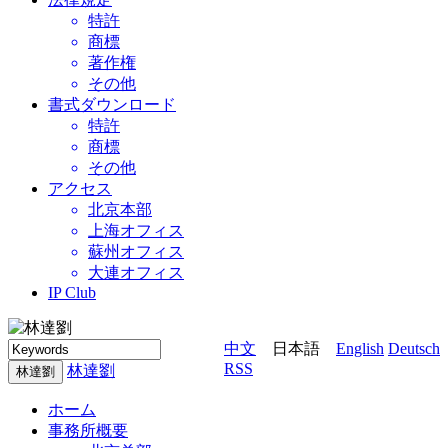
特許
商標
著作権
その他
書式ダウンロード
特許
商標
その他
アクセス
北京本部
上海オフィス
蘇州オフィス
大連オフィス
IP Club
中文
日本語
English
Deutsch
RSS
林達劉
林達劉
ホーム
事務所概要