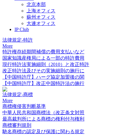
北京本部
上海オフィス
蘇州オフィス
大連オフィス
IP Club
法律規定-特許
More
特許権存続期間補償の費用支払いなど
国家知識産権局による一部の特許費用
現行特許法実施細則（2010）と改正特許
改正特許法及びその実施細則の施行に
【中国特許庁】ハーグ協定加盟後の関
【中国特許庁】改正中国特許法の施行
法律規定-商標
More
商標権侵害判断基準
中華人民共和国商標法（改正条文対照
最高裁判所による商標の権利付与権利
商標審判規則
馳名商標の認定及び保護に関わる規定