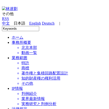
その他
RSS
中文
日本語
English
Deutsch
|
ホーム
事務所概要
北京本部
動画一覧
業務範囲
特許
商標
著作権と集積回路配置設計
知的財産権の権利活用
その他
IP情報
判例紹介
業界最新情報
実務研究と判例分析
法律規定