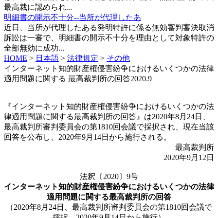
最高裁に認められ...
明細書の開示不十分--当所が代理したあ
近日、当所が代理したある発明特許に係る無効審判審決取消
訴訟は一審で、明細書の開示不十分を理由として対象特許の
全部無効に成功...
HOME
>
日本語
>
法律規定
>
その他
インターネット知的財産権侵害紛争におけるいくつかの法律
適用問題に関する 最高裁判所の回答2020.9
『インターネット知的財産権侵害紛争におけるいくつかの法
律適用問題に関する最高裁判所の回答』は2020年8月24日、
最高裁判所審判委員会の第1810回会議で採択され、現在当該
回答を公布し、2020年9月14日から施行される。
最高裁判所
2020年9月12日
法釈〔2020〕9号
インターネット知的財産権侵害紛争における
いくつかの法律
適用問題に関する
最高裁判所の回答
（2020年8月24日、最高裁判所審判委員会の第1810回会議で
採択、2020年9月14日から施行）