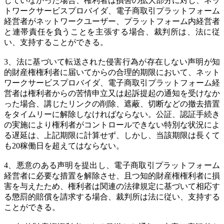
じていなかった場合、権利者は損害の拡大部分に対し、ネッ
トワークサービスプロバイダ、電子商取引プラットフォーム
経営者がネットワークユーザー、プラットフォーム内経営者
と連帯責任を負うことを主張する場合、裁判所は、法に従
い、支持することができる。
3、法に基づいて転送された侵害行為が存在しない声明が知
的財産権権利者に届いてからの合理的期限において、ネット
ワークサービスプロバイダ、電子商取引プラットフォーム経
営者は権利者からの苦情申立又は起訴提起の通知を受けなか
った場合、講じたリンクの削除、遮蔽、切断などの撤去措置
をタイムリーに解除しなければならない。公証、認証手続き
の実施により権利者がコントロールできない特別な状況によ
る遅延は、上記期限に計算せず、しかし、当該期限は長くて
も20稼働日を超えてはならない。
4、悪意のある声明を提出し、電子商取引プラットフォーム
経営者に必要な措置を解除させ、且つ知的財産権権利者に損
害を与えたため、権利者は関連の法律規定に基づいて相応す
る懲罰的賠償を請求する場合、裁判所は法に従い、支持する
ことができる。