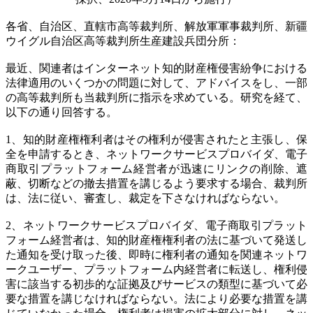
各省、自治区、直轄市高等裁判所、解放軍軍事裁判所、新疆
ウイグル自治区高等裁判所生産建設兵団分所：
最近、関連者はインターネット知的財産権侵害紛争における
法律適用のいくつかの問題に対して、アドバイスをし、一部
の高等裁判所も当裁判所に指示を求めている。研究を経て、
以下の通り回答する。
1、知的財産権権利者はその権利が侵害されたと主張し、保
全を申請するとき、ネットワークサービスプロバイダ、電子
商取引プラットフォーム経営者が迅速にリンクの削除、遮
蔽、切断などの撤去措置を講じるよう要求する場合、裁判所
は、法に従い、審査し、裁定を下さなければならない。
2、ネットワークサービスプロバイダ、電子商取引プラット
フォーム経営者は、知的財産権権利者の法に基づいて発送し
た通知を受け取った後、即時に権利者の通知を関連ネットワ
ークユーザー、プラットフォーム内経営者に転送し、権利侵
害に該当する初歩的な証拠及びサービスの類型に基づいて必
要な措置を講じなければならない。法により必要な措置を講