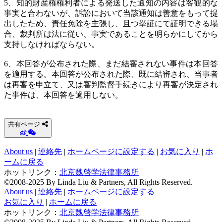
5、知的財産権権利者による発送した通知の内容は客観的な
事実と合わないが、訴訟において当該通知は善意をもって提
出したため、責任免除を主張し、且つ挙証にて証明できる場
合、裁判所は法に従い、事実であることを明らかにしてから
支持しなければならない。
6、本回答が公布された際、まだ結審されない事件は本回答
を適用する。本回答が公布された際、既に結審され、当事者
は再審を申立て、又は審判監督手続きにより再審が決定され
た事件は、本回答を適用しない。
共有ページ
About us
|
連絡先
|
ホームページに設定する
|
お気に入り
|
ホ
ームに戻る
ホットリンク：
北京魏啓学法律事務所
©2008-2025 By Linda Liu & Partners, All Rights Reserved.
About us
|
連絡先
|
ホームページに設定する
お気に入り
|
ホームに戻る
ホットリンク：
北京魏啓学法律事務所