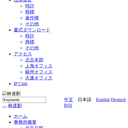
特許
商標
著作権
その他
書式ダウンロード
特許
商標
その他
アクセス
北京本部
上海オフィス
蘇州オフィス
大連オフィス
IP Club
中文
日本語
English
Deutsch
RSS
林達劉
林
達
ホーム
劉
事務所概要