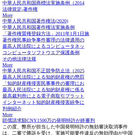
中華人民共和国商標法実施条例（2014
法律規定-著作権
More
中華人民共和国著作権法(2020)
中華人民共和国著作権法実施条例
「著作権質権登録方法」2011年1月1日施
著作権民事紛争事件審理の法律適用の
最高人民法院によるコンピュータネッ
コンピュータソフトウエア保護条例
その他法律法规
More
中華人民共和国不正競争防止法（2025
最高人民法院による知的財産権の懲罰
「知的財産権侵害民事事件の審理にお
最高人民法院による知的財産権に係る
最高裁判所による電子商取引プラット
インターネット知的財産権侵害紛争に
判例紹介
More
賠償請求額CNY1500万の発明特許が終審判
この度、弊所が担当した中国発明特許の無効審決取消事件
は、二審で勝訴を受け、実施可能要件違反の無効理由が中国