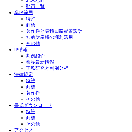
北京总部
動画一覧
業務範囲
特許
商標
著作権と集積回路配置設計
知的財産権の権利活用
その他
IP情報
判例紹介
業界最新情報
実務研究と判例分析
法律規定
特許
商標
著作権
その他
書式ダウンロード
特許
商標
その他
アクセス