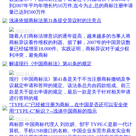
到2007年平均年增长约10万件,迄今为止,总的商标注册申请
量己达到500万件
浅谈依据商标法第31条提交异议时的注意点
2022-01-11
随着人们商标法律意识的逐年提高，越来越多的当事人将
商标异议看作维权的利器。据了解，2007年的中国异议数
量已经猛增至18,000件。实践证明，商标异议对于减少权
利冲突，避免商标
解读现行《中国商标法》第41条的规定
2022-01-11
现行《中国商标法》第41条是关于不当注册商标撤销及争
议裁定申请和答辩的规定。该法条总共由四款组成。前三
款是关于提出申请的规定，最后一款是关于针对相关申请
进行答辩的规
“TYPE-C”已经被注册为商标，在中国是否还可以安全使
用“TYPE-C”标识？--浅谈中国商标的指示
2022-01-11
商标部 中国商标代理人 刘欣妍、郜宇 TYPE-C是新一代计
算机、手机USB接口的名称。中国企业东莞市鼎友实业有