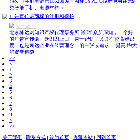
限公司注册申请第16623889号商标TYPE-C核定使用在第9
类智能手机、电源材料（
广告宣传语商标的注册和保护
2022-02-22
北京林达刘知识产权代理事务所 肖 晖 众所周知，一个好
的广告宣传语，既朗朗上口，易于记忆，又具有较高辨识
度，也是表达企业在经营理念上的主张或追求， 提高 增大
消费者追随
<<
<
1
2
3
4
5
6
7
8
9
>
>>
关于我们
|
联系方式
|
设为首页
|
收藏本站
|
回到首页