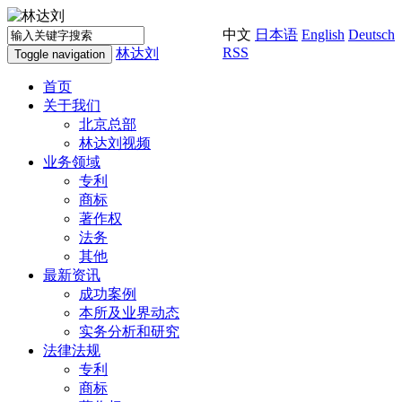
中文
日本语
English
Deutsch
RSS
林达刘
Toggle navigation
首页
关于我们
北京总部
林达刘视频
业务领域
专利
商标
著作权
法务
其他
最新资讯
成功案例
本所及业界动态
实务分析和研究
法律法规
专利
商标